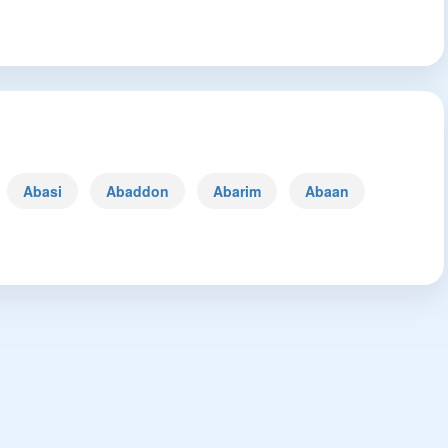
Abasi
Abaddon
Abarim
Abaan