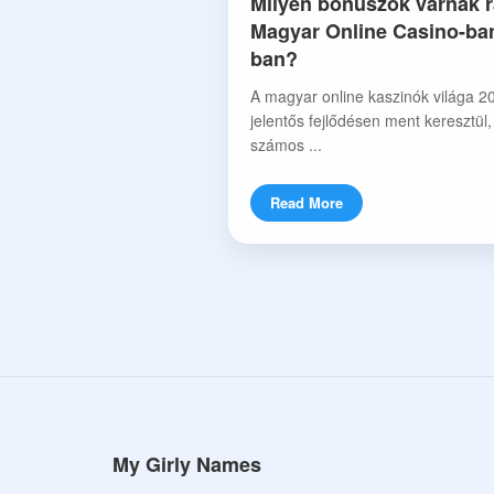
Milyen bónuszok várnak r
Magyar Online Casino-ba
ban?
A magyar online kaszinók világa 2
jelentős fejlődésen ment keresztül
számos ...
Read More
My Girly Names