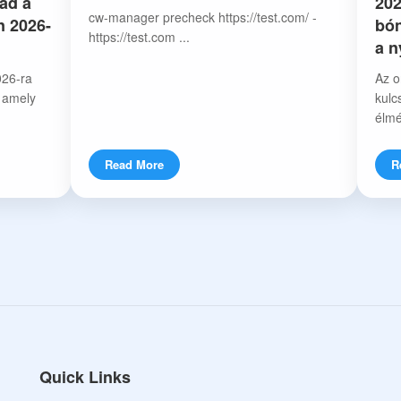
ád a
202
cw-manager precheck https://test.com/ -
n 2026-
bón
https://test.com ...
a 
026-ra
Az o
, amely
kulc
élmé
Read More
R
Quick Links