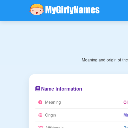
Meaning and origin of th
Name Information
Meaning
Ol
Origin
M
Wikipedia
Re