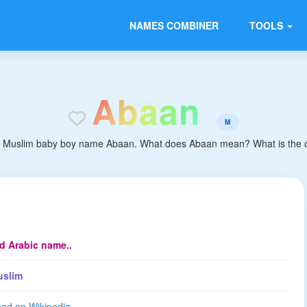
NAMES COMBINER
TOOLS
A
b
a
a
n
M
e Muslim baby boy name Abaan. What does Abaan mean? What is the ori
d Arabic name..
uslim
ad on Wikipedia