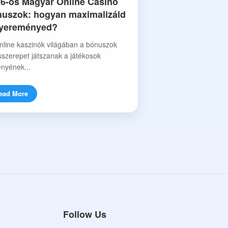
6-os Magyar Online Casino
uszok: hogyan maximalizáld
nyereményed?
nline kaszinók világában a bónuszok
sszerepet játszanak a játékosok
nyének...
ead More
Follow Us