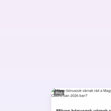
Blog
Milyen bónuszok várnak r