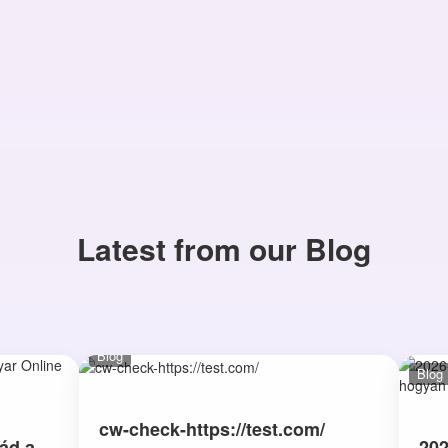
Latest from our Blog
Blog
Blog
cw-check-https://test.com/
ád a
202