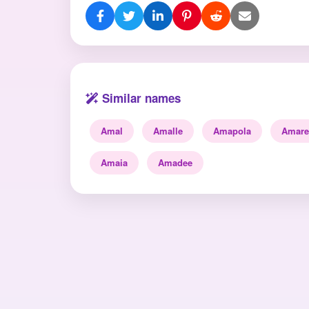
Similar names
Amal
Amalle
Amapola
Amare
Amaia
Amadee