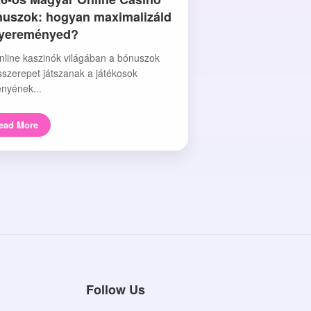
uszok: hogyan maximalizáld
nyereményed?
nline kaszinók világában a bónuszok
sszerepet játszanak a játékosok
nyének...
ead More
Follow Us