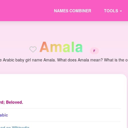
NAMES COMBINER
TOOLS
A
m
a
l
a
F
e Arabic baby girl name Amala. What does Amala mean? What is the ori
rd; Beloved.
abic
ad on Wikipedia