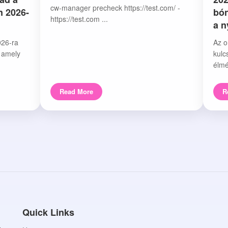
cw-manager precheck https://test.com/ -
n 2026-
bón
https://test.com ...
a 
026-ra
Az o
, amely
kulc
élmé
Read More
R
Quick Links