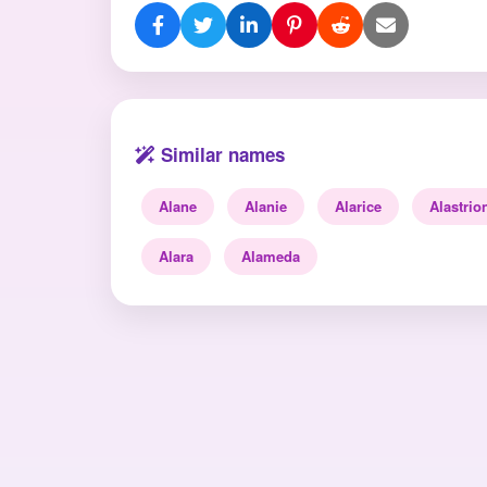
Similar names
Alane
Alanie
Alarice
Alastrio
Alara
Alameda