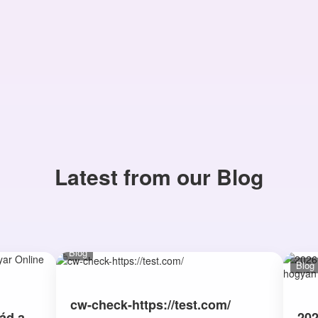
Latest from our Blog
Blog
Blog
cw-check-https://test.com/
ád a
202