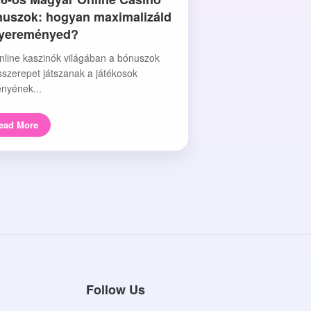
uszok: hogyan maximalizáld
nyereményed?
nline kaszinók világában a bónuszok
sszerepet játszanak a játékosok
nyének...
ead More
Follow Us