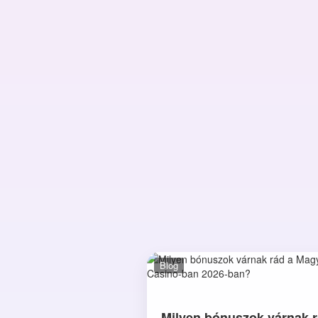
Blog
Milyen bónuszok várnak r