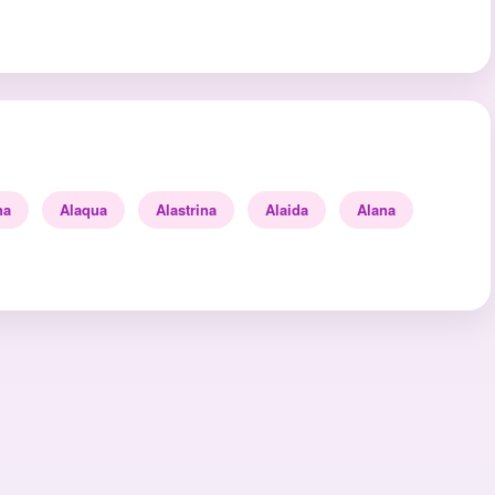
na
Alaqua
Alastrina
Alaida
Alana