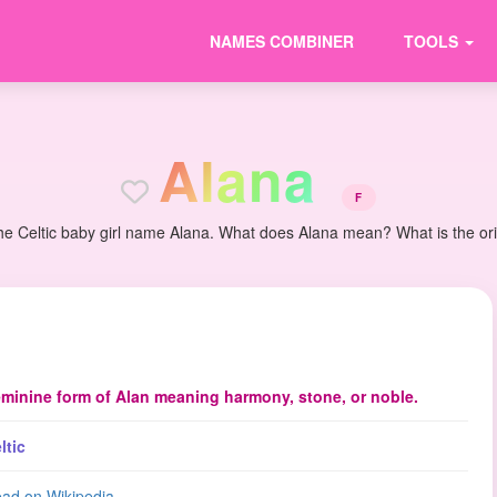
NAMES COMBINER
TOOLS
A
l
a
n
a
F
he Celtic baby girl name Alana. What does Alana mean? What is the orig
minine form of Alan meaning harmony, stone, or noble.
ltic
ad on Wikipedia