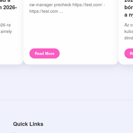
cw-manager precheck https://test.com/ -
n 2026-
bón
https://test.com ...
a 
026-ra
Az o
, amely
kulc
élmé
Read More
R
Quick Links