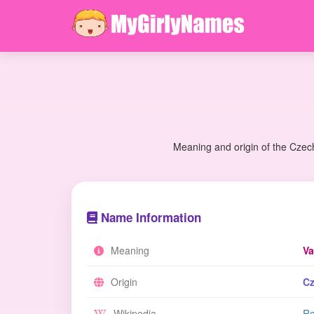
Meaning and origin of the Czech
Name Information
Meaning
Va
Origin
Cz
Wikipedia
Re