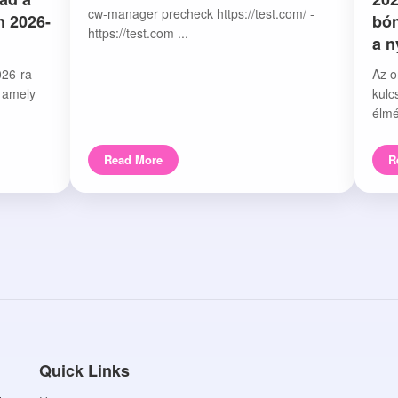
cw-manager precheck https://test.com/ -
n 2026-
bón
https://test.com ...
a 
026-ra
Az o
, amely
kulc
élmé
Read More
R
Quick Links