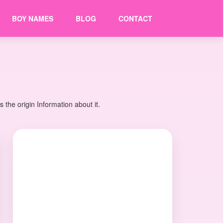
BOY NAMES
BLOG
CONTACT
the origin Information about it.