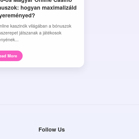
uszok: hogyan maximalizáld
nyereményed?
nline kaszinók világában a bónuszok
sszerepet játszanak a játékosok
nyének...
ead More
Follow Us