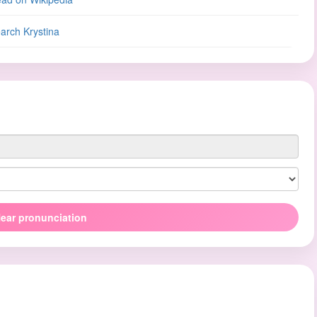
arch Krystina
ear pronunciation