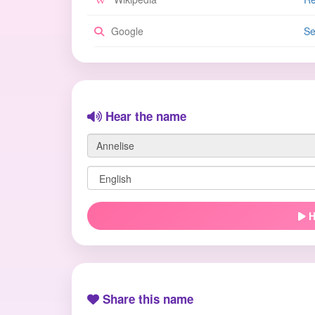
Google
Se
Hear the name
H
Share this name