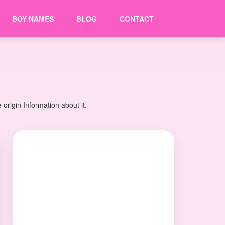
BOY NAMES
BLOG
CONTACT
rigin Information about it.