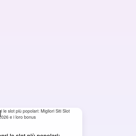
pri le slot più popolari: