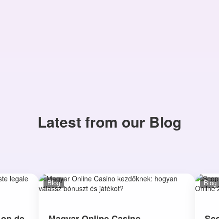
Latest from our Blog
Blog
Blog
 op de
Magyar Online Casino
Sco