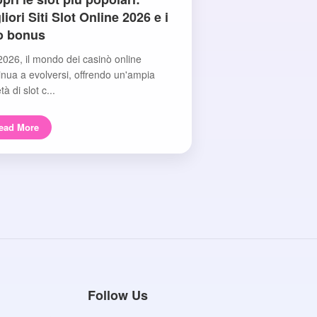
liori Siti Slot Online 2026 e i
o bonus
2026, il mondo dei casinò online
inua a evolversi, offrendo un'ampia
tà di slot c...
ead More
Follow Us