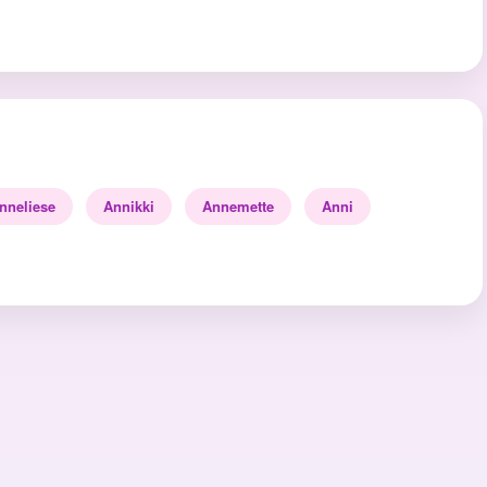
nneliese
Annikki
Annemette
Anni