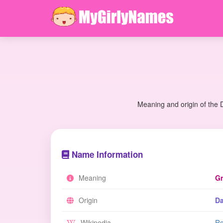
Meaning and origin of the 
Name Information
Meaning
Gr
Origin
Da
Wikipedia
Re