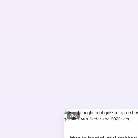
Blog
Hoe je begint met gokken