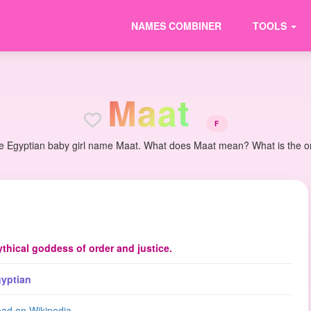
NAMES COMBINER
TOOLS
M
a
a
t
F
e Egyptian baby girl name Maat. What does Maat mean? What is the ori
thical goddess of order and justice.
yptian
ad on Wikipedia