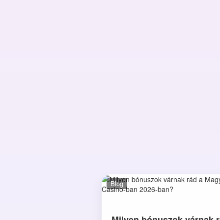
Blog
Milyen bónuszok várnak r