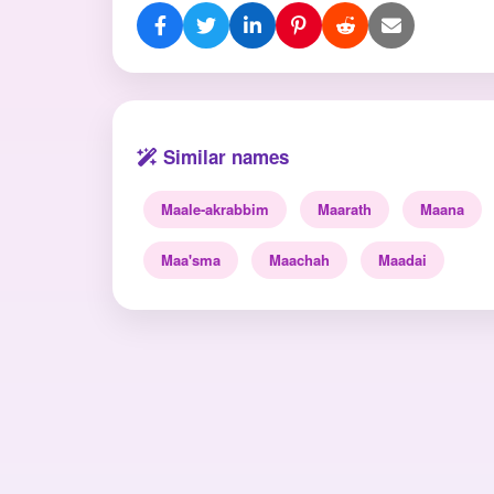
Similar names
Maale-akrabbim
Maarath
Maana
Maa'sma
Maachah
Maadai