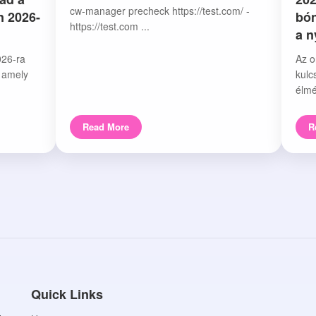
cw-manager precheck https://test.com/ -
n 2026-
bón
https://test.com ...
a 
026-ra
Az o
, amely
kulc
élmé
Read More
R
Quick Links