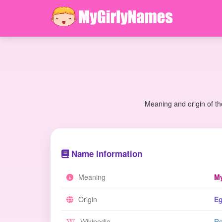
Meaning and origin of th
Name Information
Meaning
My
Origin
Eg
Wikipedia
Re