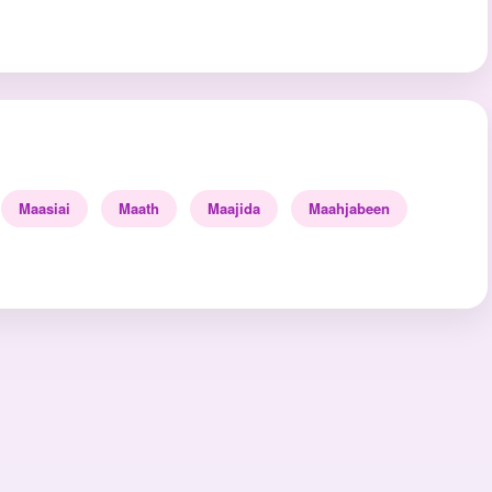
Maasiai
Maath
Maajida
Maahjabeen