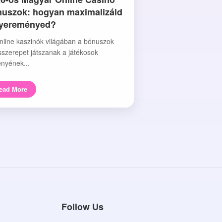
uszok: hogyan maximalizáld
nyereményed?
nline kaszinók világában a bónuszok
sszerepet játszanak a játékosok
nyének...
ead More
Follow Us