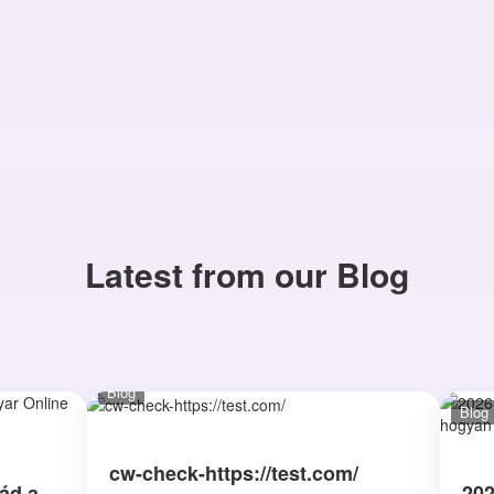
Latest from our Blog
Blog
Blog
cw-check-https://test.com/
ád a
202