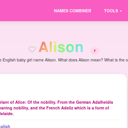
NAMES COMBINER
TOOLS
A
l
i
s
o
n
F
e English baby girl name Alison. What does Alison mean? What is the ori
riant of Alice: Of the nobility. From the German Adalheidis
aning nobility, and the French Adeliz which is a form of
elaide.
glish