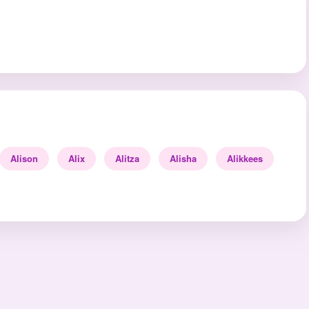
Alison
Alix
Alitza
Alisha
Alikkees