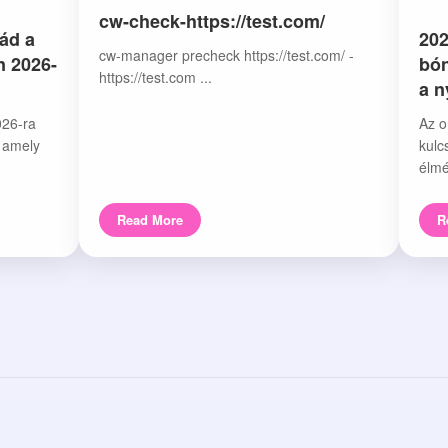
cw-check-https://test.com/
ád a
202
cw-manager precheck https://test.com/ -
n 2026-
bón
https://test.com ...
a 
026-ra
Az o
, amely
kulc
élmé
Read More
R