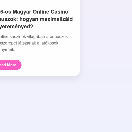
6-os Magyar Online Casino
uszok: hogyan maximalizáld
nyereményed?
nline kaszinók világában a bónuszok
sszerepet játszanak a játékosok
nyének...
ead More