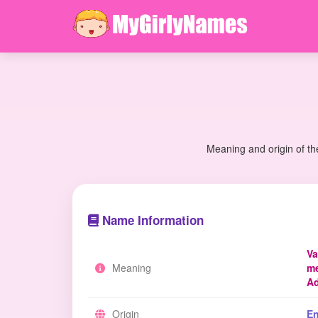
Meaning and origin of th
Name Information
Va
Meaning
me
Ad
Origin
En