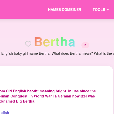
NAMES COMBINER
TOOLS
B
e
r
t
h
a
F
 English baby girl name Bertha. What does Bertha mean? What is the or
om Old English beorht meaning bright. In use since the
rman Conquest. In World War I a German howitzer was
cknamed Big Bertha.
glish