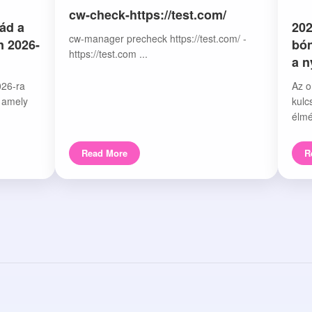
cw-check-https://test.com/
ád a
202
cw-manager precheck https://test.com/ -
n 2026-
bón
https://test.com ...
a 
026-ra
Az o
, amely
kulc
élmé
Read More
R