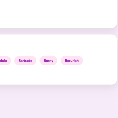
nicia
Bertrade
Berny
Beruriah