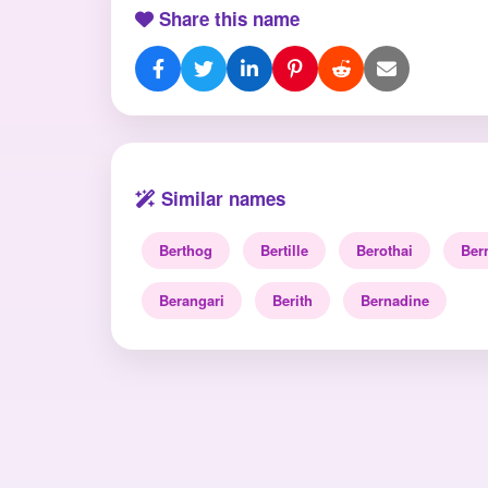
Share this name
Similar names
Berthog
Bertille
Berothai
Ber
Berangari
Berith
Bernadine