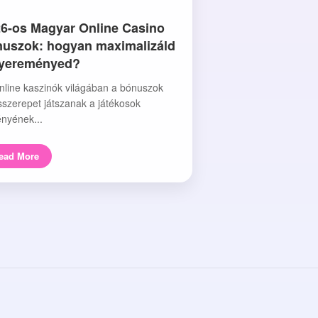
6-os Magyar Online Casino
uszok: hogyan maximalizáld
nyereményed?
nline kaszinók világában a bónuszok
sszerepet játszanak a játékosok
nyének...
ead More