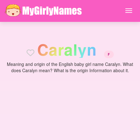
C
a
r
a
l
y
n
F
Meaning and origin of the English baby girl name Caralyn. What
does Caralyn mean? What is the origin Information about it.