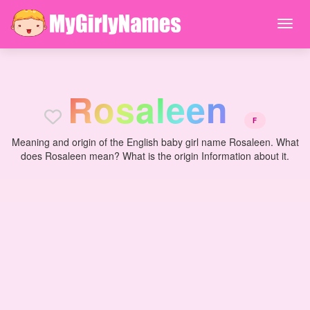
R
o
s
a
l
e
e
n
F
Meaning and origin of the English baby girl name Rosaleen. What
does Rosaleen mean? What is the origin Information about it.