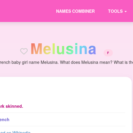
NAMES COMBINER
TOOLS
M
e
l
u
s
i
n
a
F
rench baby girl name Melusina. What does Melusina mean? What is the 
rk skinned.
ench
ad on Wikipedia