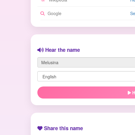
Google
Se
Hear the name
H
Share this name