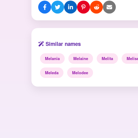
Similar names
Melania
Melaine
Melita
Melis
Meleda
Melodee