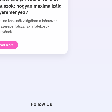
uszok: hogyan maximalizáld
nyereményed?
nline kaszinók világában a bónuszok
sszerepet játszanak a játékosok
nyének...
ead More
Follow Us