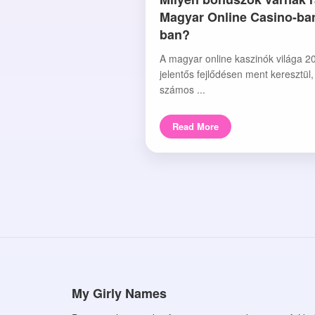
Magyar Online Casino-ba
ban?
A magyar online kaszinók világa 2
jelentős fejlődésen ment keresztül
számos ...
Read More
My Girly Names