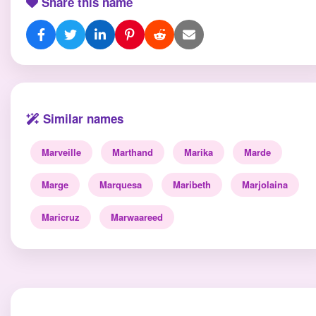
Share this name
Similar names
Marveille
Marthand
Marika
Marde
Marge
Marquesa
Maribeth
Marjolaina
Maricruz
Marwaareed