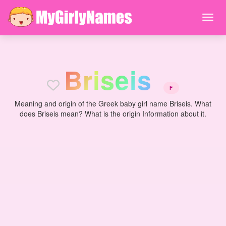
B
r
i
s
e
i
s
F
Meaning and origin of the Greek baby girl name Briseis. What
does Briseis mean? What is the origin Information about it.