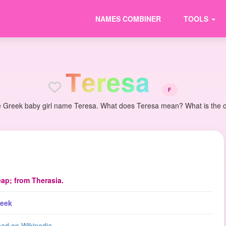
NAMES COMBINER
TOOLS
T
e
r
e
s
a
F
e Greek baby girl name Teresa. What does Teresa mean? What is the ori
ap; from Therasia.
eek
ad on Wikipedia