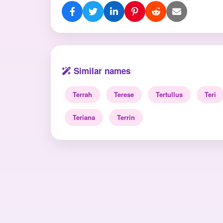
Similar names
Terrah
Terese
Tertullus
Teri
Teriana
Terrin