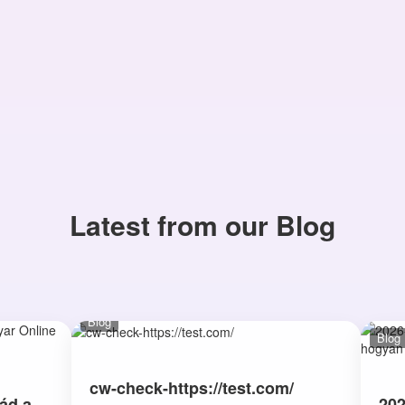
Latest from our Blog
Blog
Blog
cw-check-https://test.com/
ád a
202