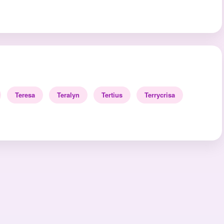
Teresa
Teralyn
Tertius
Terrycrisa