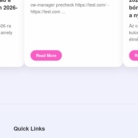
cw-manager precheck https://test.com/ -
n 2026-
bón
https://test.com ...
a 
026-ra
Az o
, amely
kulc
élmé
Read More
R
Quick Links