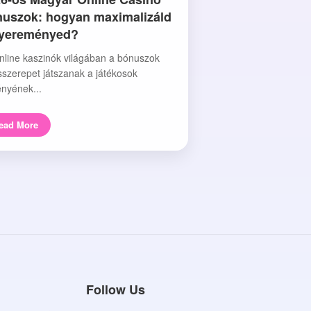
uszok: hogyan maximalizáld
nyereményed?
nline kaszinók világában a bónuszok
sszerepet játszanak a játékosok
nyének...
ead More
Follow Us