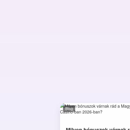
Blog
Milyen bónuszok várnak r