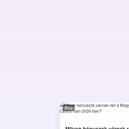
Blog
Milyen bónuszok várnak r