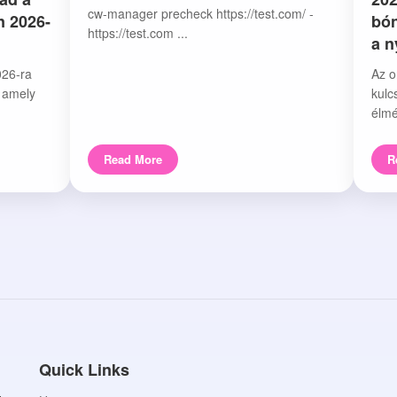
cw-manager precheck https://test.com/ -
n 2026-
bón
https://test.com ...
a 
026-ra
Az o
, amely
kulc
élmé
Read More
R
Quick Links