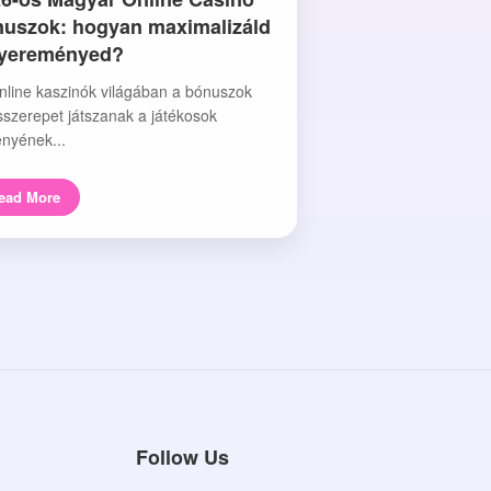
uszok: hogyan maximalizáld
nyereményed?
nline kaszinók világában a bónuszok
sszerepet játszanak a játékosok
nyének...
ead More
Follow Us