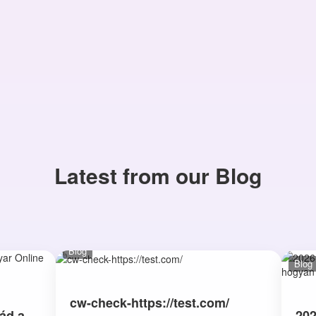
Latest from our Blog
Blog
Blog
cw-check-https://test.com/
ád a
202