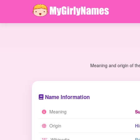
Meaning and origin of th
Name Information
Meaning
Su
Origin
Hi
Wikipedia
Re