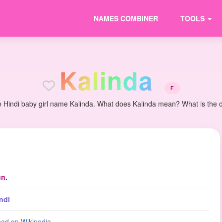
NAMES COMBINER
TOOLS
K
a
l
i
n
d
a
F
e Hindi baby girl name Kalinda. What does Kalinda mean? What is the ori
n.
ndi
ad on Wikipedia