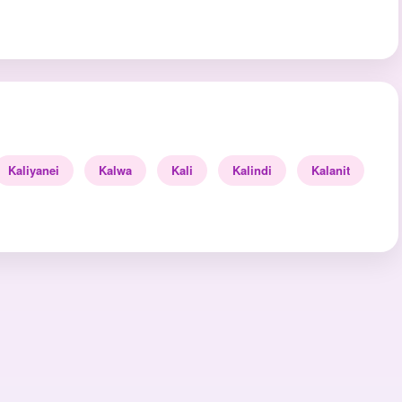
Kaliyanei
Kalwa
Kali
Kalindi
Kalanit