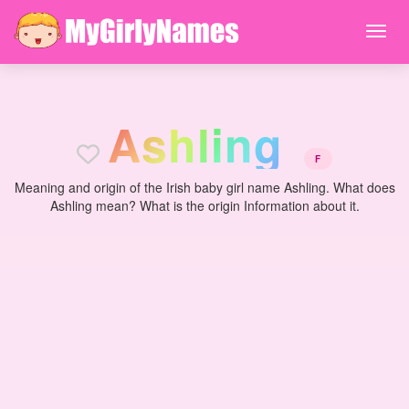
A
s
h
l
i
n
g
F
Meaning and origin of the Irish baby girl name Ashling. What does
Ashling mean? What is the origin Information about it.