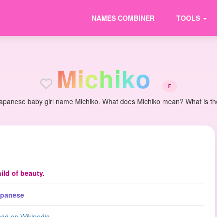
NAMES COMBINER
TOOLS
M
i
c
h
i
k
o
F
apanese baby girl name Michiko. What does Michiko mean? What is the 
ild of beauty.
apanese
ad on Wikipedia