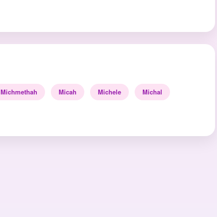
Michmethah
Micah
Michele
Michal