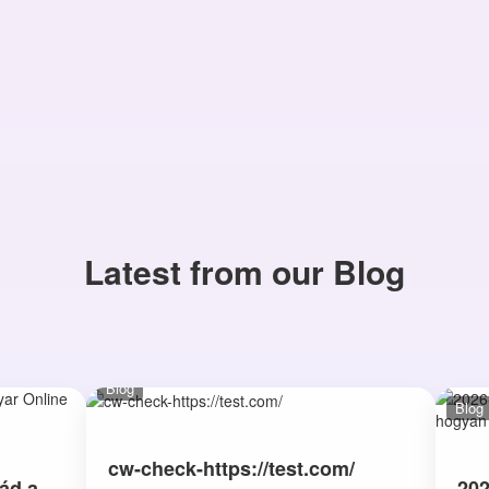
Latest from our Blog
Blog
Blog
cw-check-https://test.com/
ád a
202