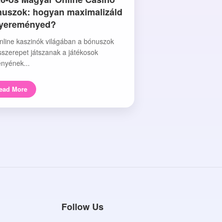
uszok: hogyan maximalizáld
nyereményed?
nline kaszinók világában a bónuszok
sszerepet játszanak a játékosok
nyének...
ead More
Follow Us