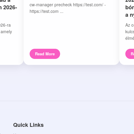
cw-manager precheck https://test.com/ -
n 2026-
bón
https://test.com ...
a 
026-ra
Az o
, amely
kulc
élmé
Read More
R
Quick Links