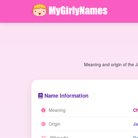
Meaning and origin of the J
Name Information
Meaning
Ch
Origin
J
Wikipedia
Re