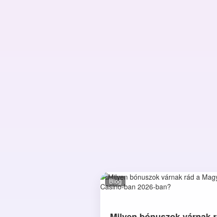
Blog
Milyen bónuszok várnak r