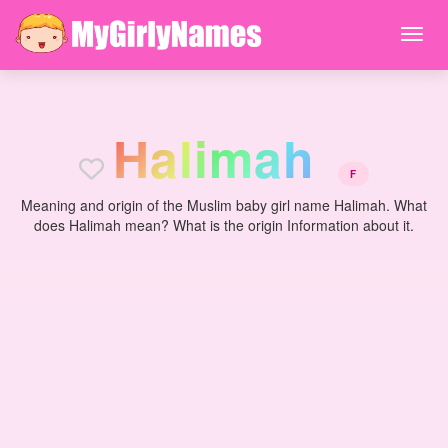
H
a
l
i
m
a
h
F
Meaning and origin of the Muslim baby girl name Halimah. What
does Halimah mean? What is the origin Information about it.