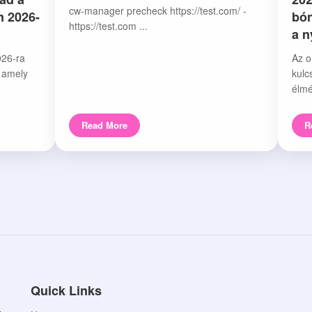
cw-manager precheck https://test.com/ -
n 2026-
bón
https://test.com ...
a 
026-ra
Az o
, amely
kulc
élmé
Read More
R
Quick Links