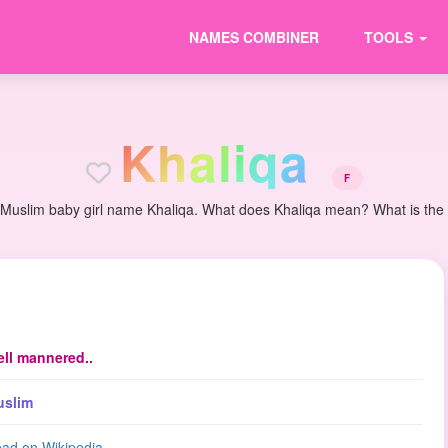
NAMES COMBINER
TOOLS
K
h
a
l
i
q
a
F
 Muslim baby girl name Khaliqa. What does Khaliqa mean? What is the or
ll mannered..
uslim
ad on Wikipedia