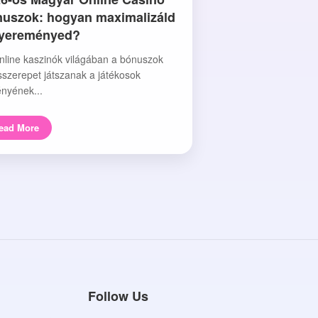
uszok: hogyan maximalizáld
nyereményed?
nline kaszinók világában a bónuszok
sszerepet játszanak a játékosok
nyének...
ead More
Follow Us