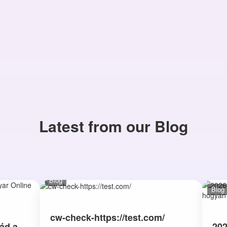
Latest from our Blog
Blog
Blog
cw-check-https://test.com/
ád a
202