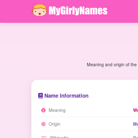
Meaning and origin of the
Name Information
Meaning
We
Origin
M
Wikipedia
Re