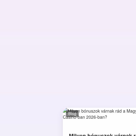
Blog
Milyen bónuszok várnak r