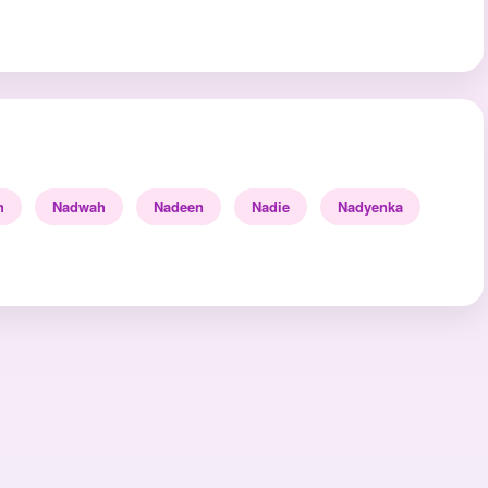
h
Nadwah
Nadeen
Nadie
Nadyenka