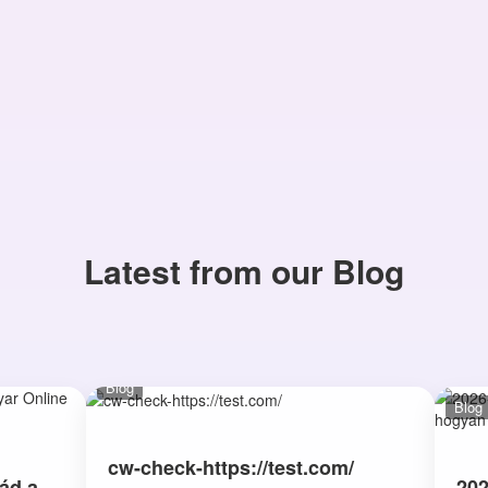
Latest from our Blog
Blog
Blog
cw-check-https://test.com/
ád a
202