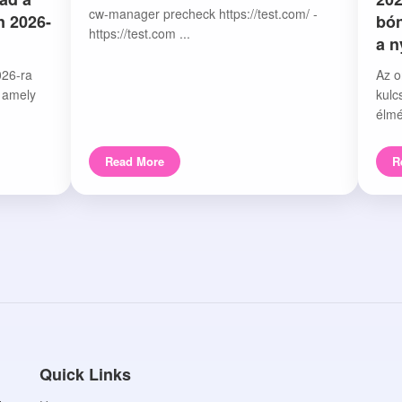
cw-manager precheck https://test.com/ -
n 2026-
bón
https://test.com ...
a 
026-ra
Az o
, amely
kulc
élmé
Read More
R
Quick Links