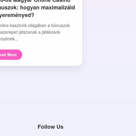
uszok: hogyan maximalizáld
nyereményed?
nline kaszinók világában a bónuszok
sszerepet játszanak a játékosok
nyének...
ead More
Follow Us