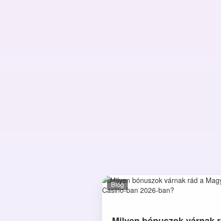
Blog
Milyen bónuszok várnak r