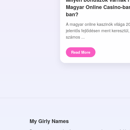
Magyar Online Casino-ba
ban?
A magyar online kaszinók világa 2
jelentős fejlődésen ment keresztül
számos ...
Read More
My Girly Names