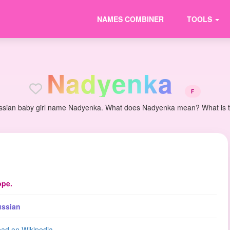
NAMES COMBINER
TOOLS
N
a
d
y
e
n
k
a
F
ssian baby girl name Nadyenka. What does Nadyenka mean? What is the
pe.
ssian
ad on Wikipedia