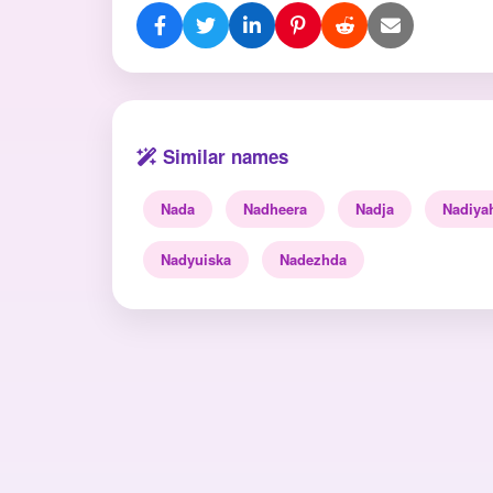
Similar names
Nada
Nadheera
Nadja
Nadiya
Nadyuiska
Nadezhda