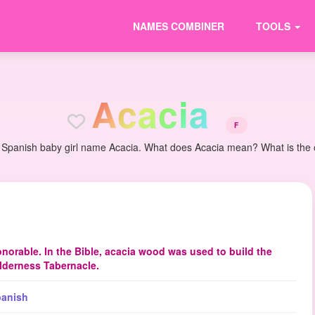
NAMES COMBINER
TOOLS
A
c
a
c
i
a
F
 Spanish baby girl name Acacia. What does Acacia mean? What is the or
norable. In the Bible, acacia wood was used to build the
lderness Tabernacle.
anish