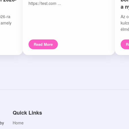
https://test.com ...
a 
026-ra
Az o
, amely
kulc
élmé
Read More
R
Quick Links
aby
Home