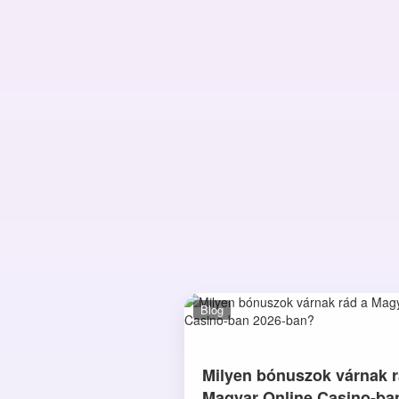
Blog
Milyen bónuszok várnak r
Magyar Online Casino-ba