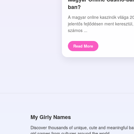
ban?
A magyar online kaszinók világa 2
jelentős fejlődésen ment keresztül
számos ...
Read More
My Girly Names
Discover thousands of unique, cute and meaningful b
girl names from cultures around the world.