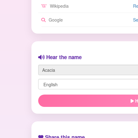
Wikipedia
Re
Google
Se
Hear the name
H
Share this name