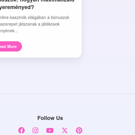
nyereményed?
nline kaszinók világában a bónuszok
sszerepet játszanak a játékosok
nyének...
ead More
Follow Us