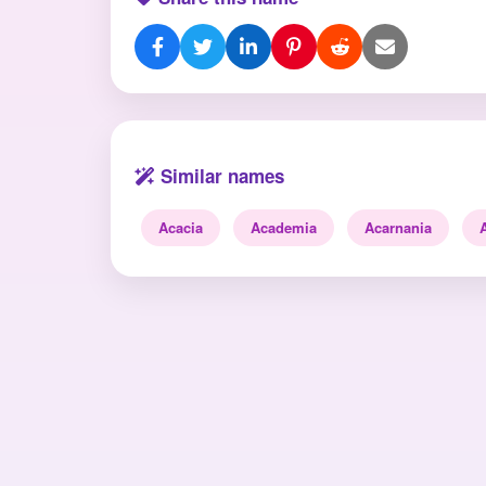
Similar names
Acacia
Academia
Acarnania