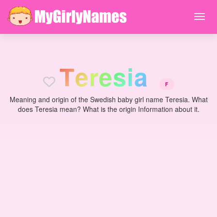
T
e
r
e
s
i
a
F
Meaning and origin of the Swedish baby girl name Teresia. What
does Teresia mean? What is the origin Information about it.