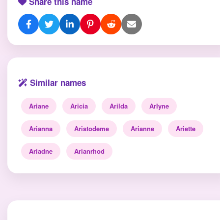
Share this name
Similar names
Ariane
Aricia
Arilda
ArIyne
Arianna
Aristodeme
Arianne
Ariette
Ariadne
Arianrhod