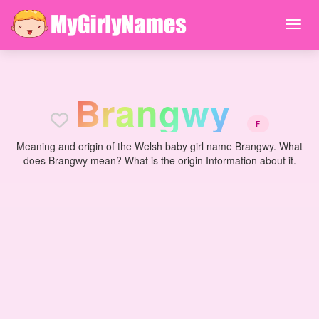
B
r
a
n
g
w
y
F
Meaning and origin of the Welsh baby girl name Brangwy. What
does Brangwy mean? What is the origin Information about it.