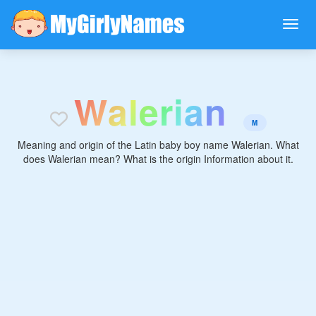
W
a
l
e
r
i
a
n
M
Meaning and origin of the Latin baby boy name Walerian. What
does Walerian mean? What is the origin Information about it.