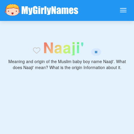
N
a
a
j
i
'
M
Meaning and origin of the Muslim baby boy name Naaji'. What
does Naaji' mean? What is the origin Information about it.