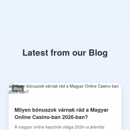
Latest from our Blog
Blog
Milyen bónuszok várnak rád a Magyar
Online Casino-ban 2026-ban?
A magyar online kaszinók világa 2026-ra jelentős