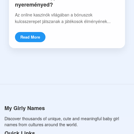
nyereményed?
Az online kaszinók világában a bónuszok
kulcsszerepet játszanak a játékosok élményének...
Read More
My Girly Names
Discover thousands of unique, cute and meaningful baby girl
names from cultures around the world.
Quick Links