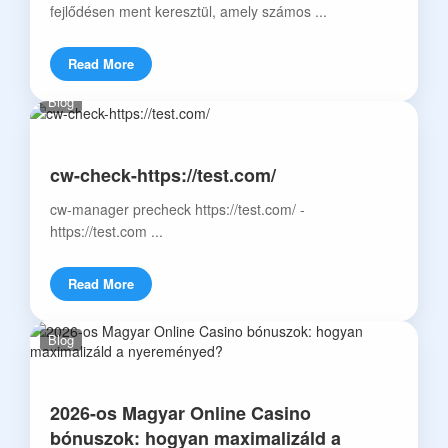
fejlődésen ment keresztül, amely számos ...
Read More
Blog
cw-check-https://test.com/
cw-manager precheck https://test.com/ -
https://test.com ...
Read More
Blog
2026-os Magyar Online Casino
bónuszok: hogyan maximalizáld a