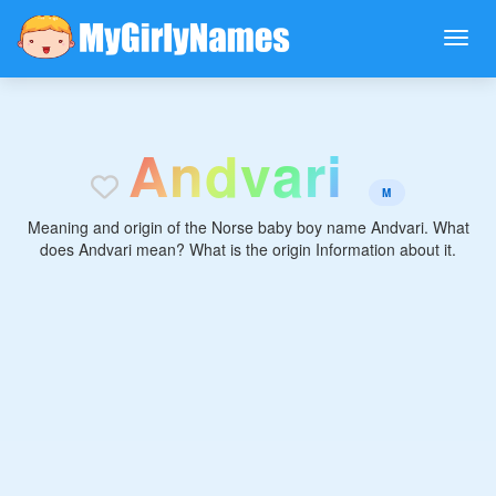
A
n
d
v
a
r
i
M
Meaning and origin of the Norse baby boy name Andvari. What
does Andvari mean? What is the origin Information about it.