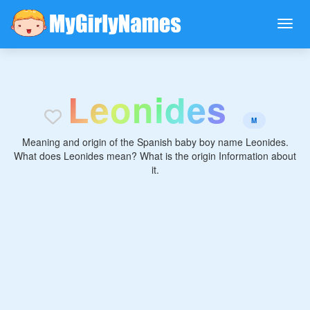
L
e
o
n
i
d
e
s
M
Meaning and origin of the Spanish baby boy name Leonides.
What does Leonides mean? What is the origin Information about
it.