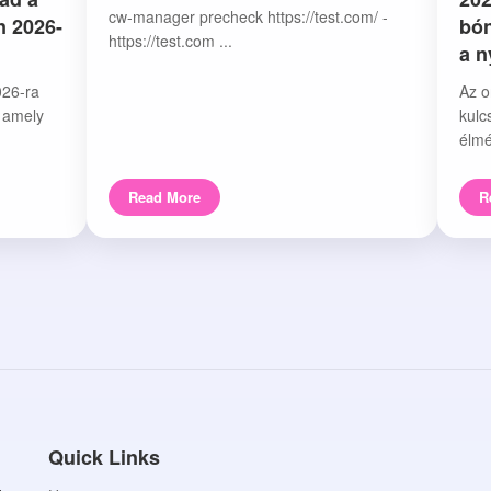
cw-manager precheck https://test.com/ -
n 2026-
bón
https://test.com ...
a 
026-ra
Az o
, amely
kulc
élmé
Read More
R
Quick Links