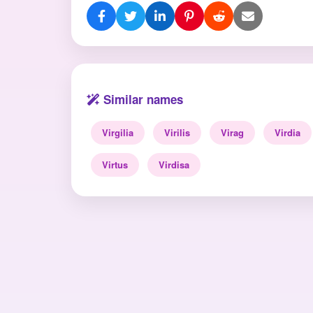
Similar names
Virgilia
Virilis
Virag
Virdia
Virtus
Virdisa