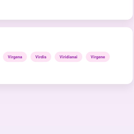
Virgena
Virdis
Viridianai
Virgene