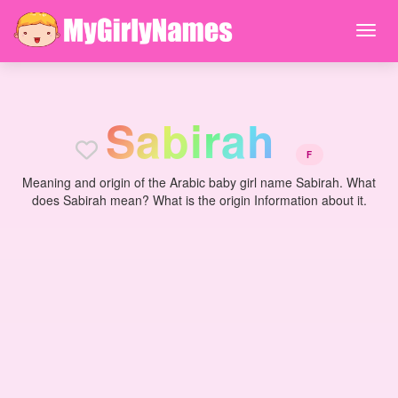
S
a
b
i
r
a
h
F
Meaning and origin of the Arabic baby girl name Sabirah. What
does Sabirah mean? What is the origin Information about it.