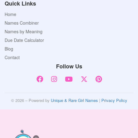
Quick Links
Home
Names Combiner
Names by Meaning
Due Date Calculator
Blog
Contact
Follow Us
© 2026 – Powered by
Unique & Rare Girl Names
|
Privacy Policy