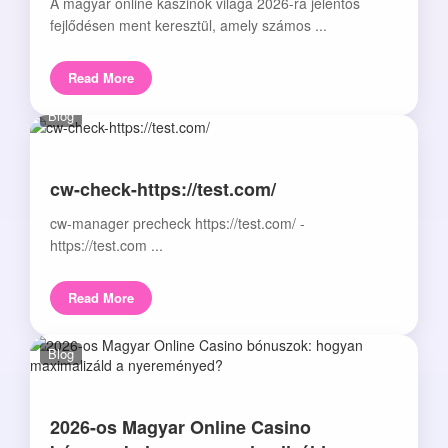
A magyar online kaszinók világa 2026-ra jelentős
fejlődésen ment keresztül, amely számos ...
Read More
Blog
cw-check-https://test.com/
cw-manager precheck https://test.com/ -
https://test.com ...
Read More
Blog
2026-os Magyar Online Casino