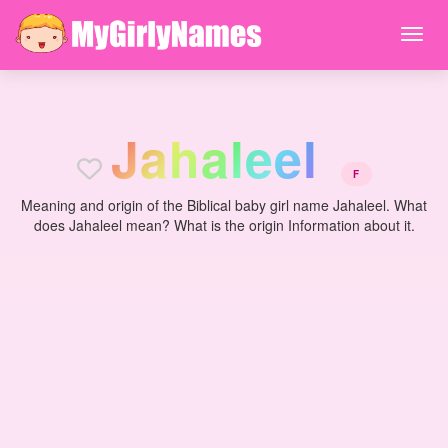
J
a
h
a
l
e
e
l
F
Meaning and origin of the Biblical baby girl name Jahaleel. What
does Jahaleel mean? What is the origin Information about it.