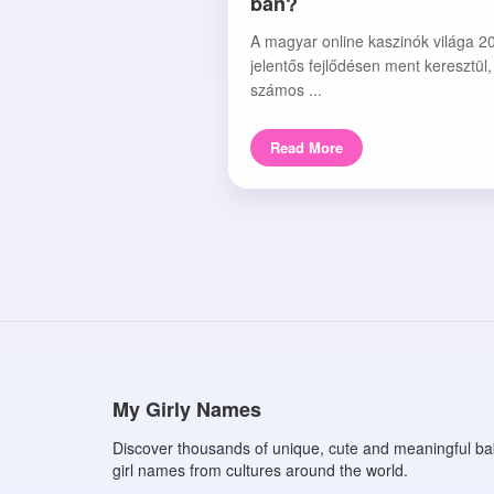
ban?
A magyar online kaszinók világa 2
jelentős fejlődésen ment keresztül
számos ...
Read More
My Girly Names
Discover thousands of unique, cute and meaningful b
girl names from cultures around the world.