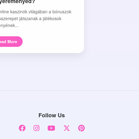
nyereményed?
nline kaszinók világában a bónuszok
sszerepet játszanak a játékosok
nyének...
ead More
Follow Us