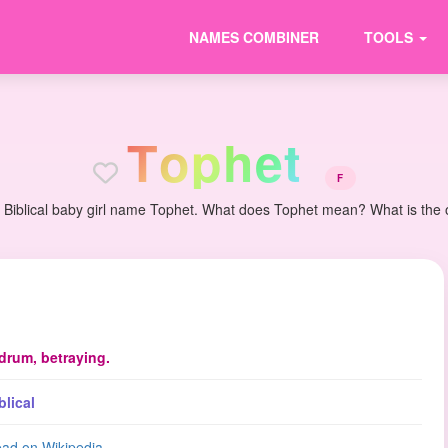
NAMES COMBINER
TOOLS
T
o
p
h
e
t
F
 Biblical baby girl name Tophet. What does Tophet mean? What is the or
drum, betraying.
blical
ad on Wikipedia