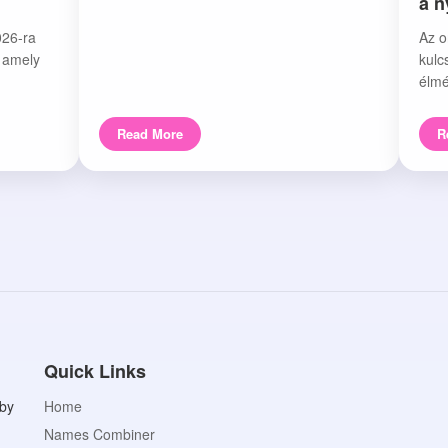
a 
026-ra
Az o
, amely
kulc
élmé
Read More
R
Quick Links
aby
Home
Names Combiner