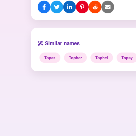
Similar names
Topaz
Topher
Tophel
Topsy