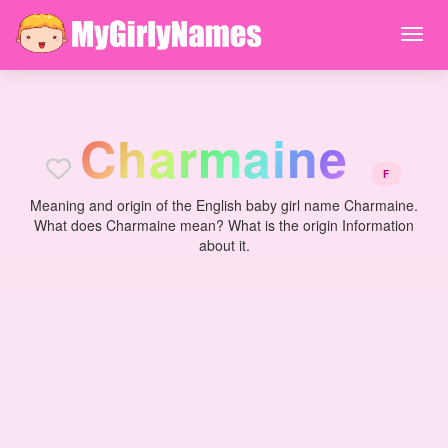
C
h
a
r
m
a
i
n
e
F
Meaning and origin of the English baby girl name Charmaine.
What does Charmaine mean? What is the origin Information
about it.