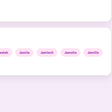
eelah
Jamila
Jamlech
Jamelia
Jamilla