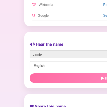
Wikipedia
Re
Google
Se
Hear the name
H
Share this name