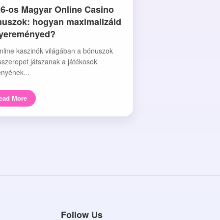
6-os Magyar Online Casino
uszok: hogyan maximalizáld
nyereményed?
nline kaszinók világában a bónuszok
sszerepet játszanak a játékosok
nyének...
ead More
Follow Us