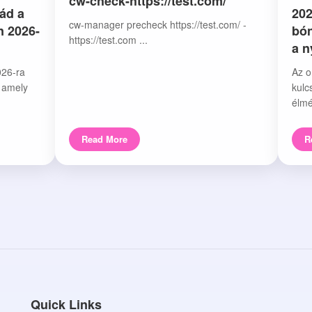
cw-check-https://test.com/
ád a
202
cw-manager precheck https://test.com/ -
n 2026-
bón
https://test.com ...
a 
026-ra
Az o
, amely
kulc
élmé
Read More
R
Quick Links