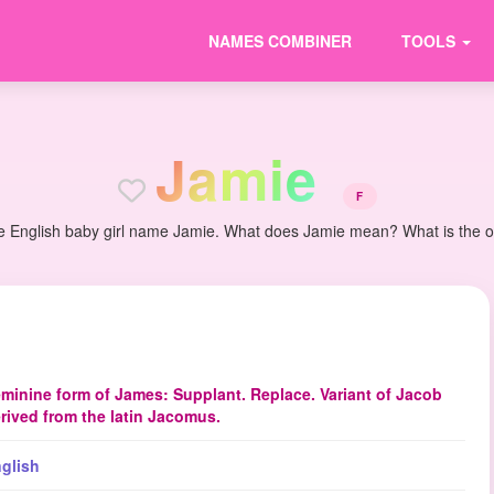
NAMES COMBINER
TOOLS
J
a
m
i
e
F
e English baby girl name Jamie. What does Jamie mean? What is the ori
minine form of James: Supplant. Replace. Variant of Jacob
rived from the latin Jacomus.
glish