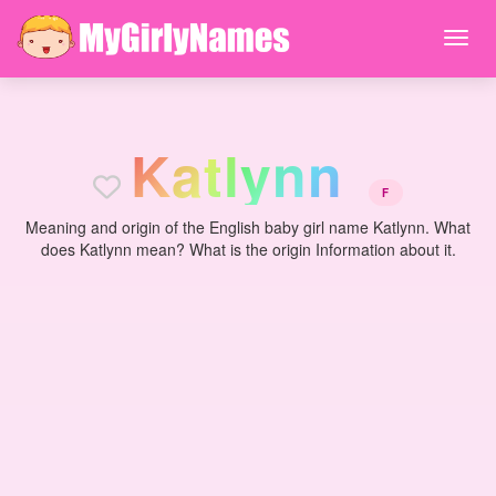
K
a
t
l
y
n
n
F
Meaning and origin of the English baby girl name Katlynn. What
does Katlynn mean? What is the origin Information about it.