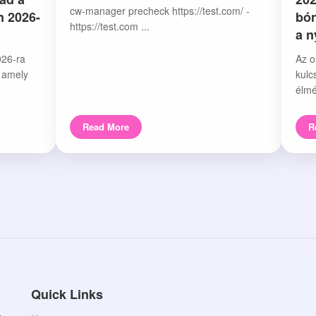
cw-manager precheck https://test.com/ -
n 2026-
bón
https://test.com ...
a 
026-ra
Az o
, amely
kulc
élmé
Read More
R
Quick Links