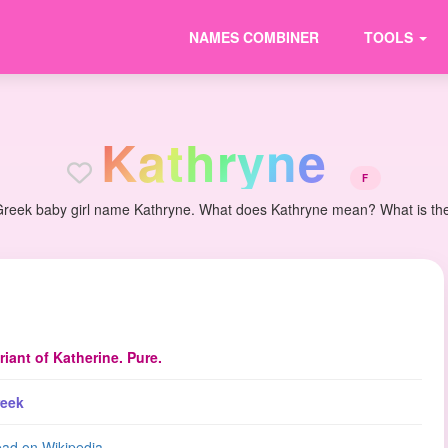
NAMES COMBINER
TOOLS
K
a
t
h
r
y
n
e
F
Greek baby girl name Kathryne. What does Kathryne mean? What is the o
riant of Katherine. Pure.
eek
ad on Wikipedia