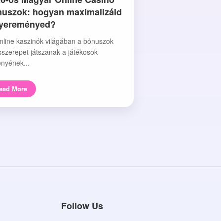
uszok: hogyan maximalizáld
nyereményed?
nline kaszinók világában a bónuszok
sszerepet játszanak a játékosok
nyének...
ead More
Follow Us