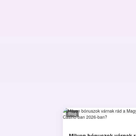
Blog
Milyen bónuszok várnak r