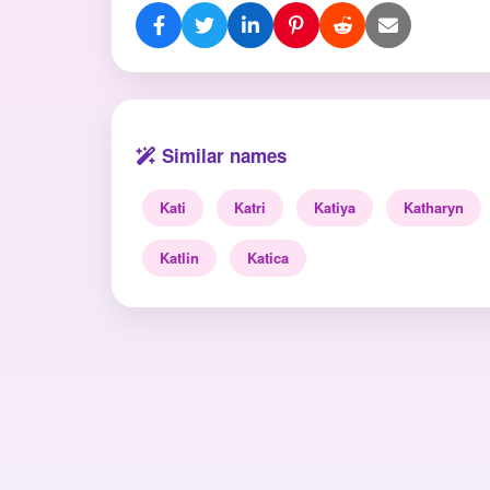
Similar names
Kati
Katri
Katiya
Katharyn
Katlin
Katica