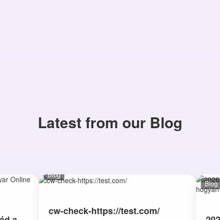
Latest from our Blog
Blog
Blog
cw-check-https://test.com/
ád a
202