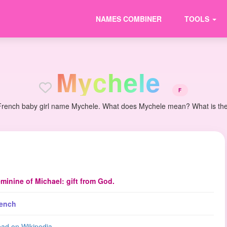
NAMES COMBINER
TOOLS
M
y
c
h
e
l
e
F
French baby girl name Mychele. What does Mychele mean? What is the o
minine of Michael: gift from God.
ench
ad on Wikipedia