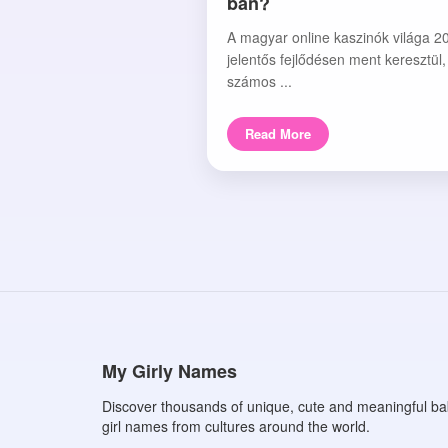
ban?
A magyar online kaszinók világa 2
jelentős fejlődésen ment keresztül
számos ...
Read More
My Girly Names
Discover thousands of unique, cute and meaningful b
girl names from cultures around the world.