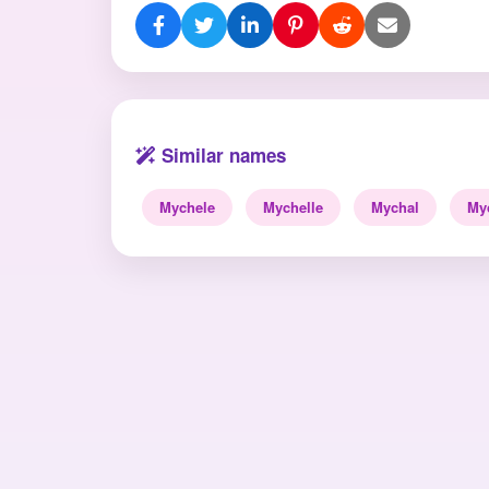
Similar names
Mychele
Mychelle
Mychal
My