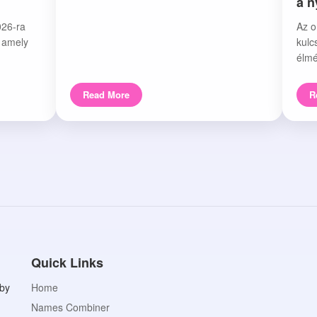
a 
026-ra
Az o
, amely
kulc
élmé
Read More
R
Quick Links
aby
Home
Names Combiner