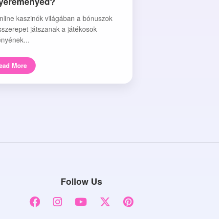
nyereményed?
nline kaszinók világában a bónuszok
sszerepet játszanak a játékosok
nyének...
ead More
Follow Us