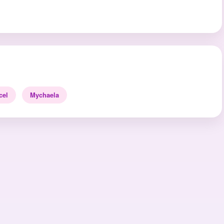
cel
Mychaela