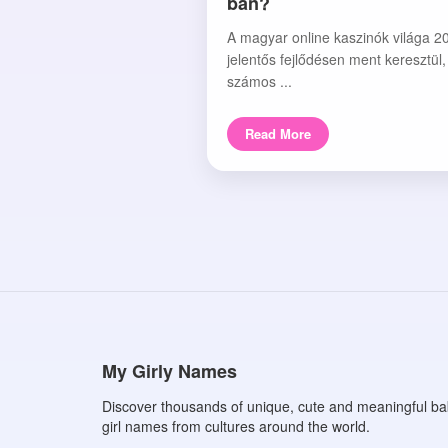
ban?
A magyar online kaszinók világa 2
jelentős fejlődésen ment keresztül
számos ...
Read More
My Girly Names
Discover thousands of unique, cute and meaningful b
girl names from cultures around the world.