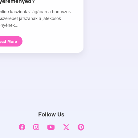
nyereményed?
nline kaszinók világában a bónuszok
sszerepet játszanak a játékosok
nyének...
ead More
Follow Us