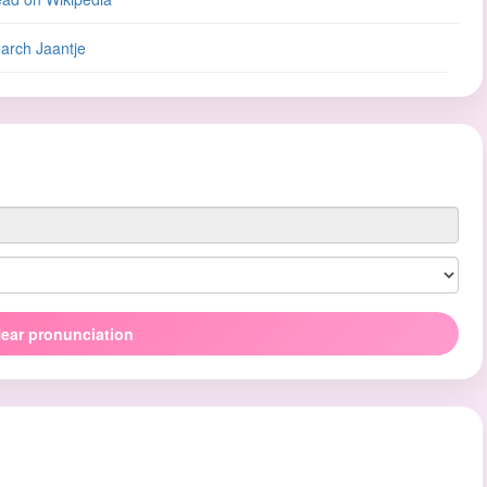
arch Jaantje
ear pronunciation