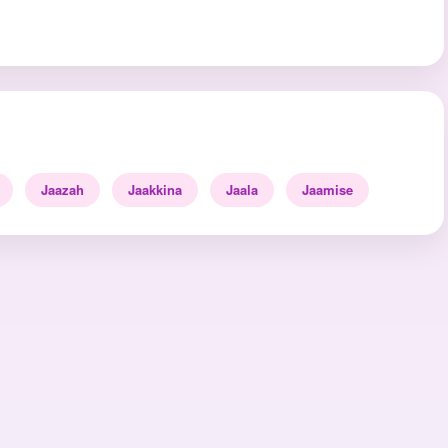
Jaazah
Jaakkina
Jaala
Jaamise