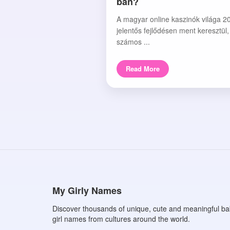
ban?
A magyar online kaszinók világa 2
jelentős fejlődésen ment keresztül
számos ...
Read More
My Girly Names
Discover thousands of unique, cute and meaningful b
girl names from cultures around the world.