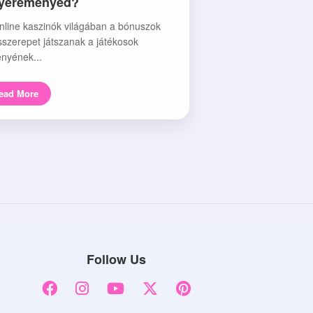
nyereményed?
nline kaszinók világában a bónuszok
sszerepet játszanak a játékosok
nyének...
ead More
Follow Us