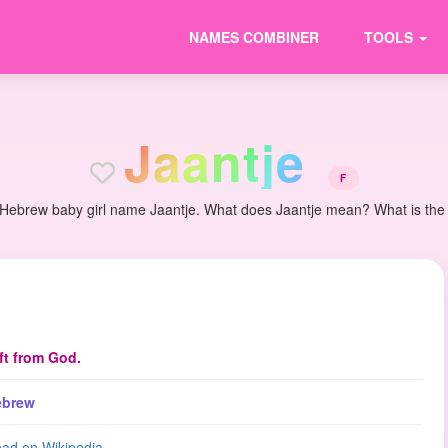
NAMES COMBINER
TOOLS
J
a
a
n
t
j
e
F
 Hebrew baby girl name Jaantje. What does Jaantje mean? What is the or
ft from God.
ebrew
ad on Wikipedia