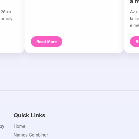
a 
026-ra
Az o
, amely
kulc
élmé
Read More
R
Quick Links
aby
Home
Names Combiner