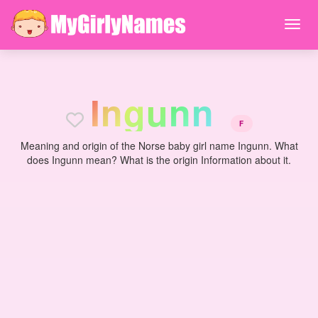
I
n
g
u
n
n
F
Meaning and origin of the Norse baby girl name Ingunn. What
does Ingunn mean? What is the origin Information about it.