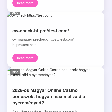
Read More
Blog
cw-check-https://test.com/
cw-manager precheck https://test.com/ -
https://test.com ...
Read More
Blog
2026-os Magyar Online Casino
bónuszok: hogyan maximalizáld a
nyereményed?
Az online kaszinók világában a bónuszok