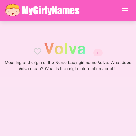
V
o
l
v
a
F
Meaning and origin of the Norse baby girl name Volva. What does
Volva mean? What is the origin Information about it.