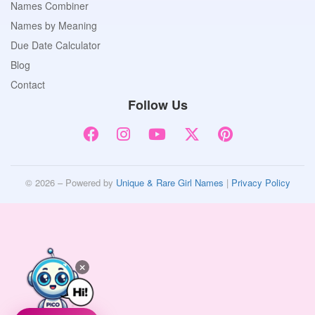
Names Combiner
Names by Meaning
Due Date Calculator
Blog
Contact
Follow Us
© 2026 – Powered by
Unique & Rare Girl Names
|
Privacy Policy