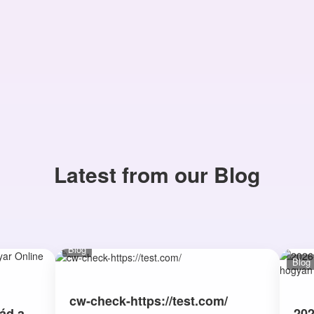
Latest from our Blog
Blog
Blog
cw-check-https://test.com/
ád a
202