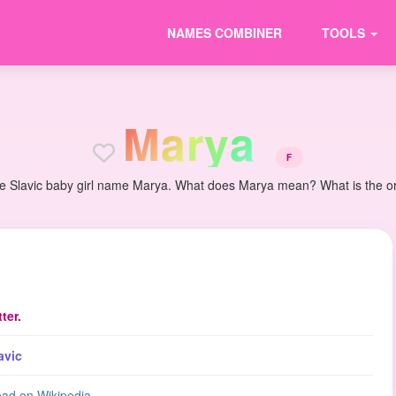
NAMES COMBINER
TOOLS
M
a
r
y
a
F
he Slavic baby girl name Marya. What does Marya mean? What is the orig
tter.
avic
ad on Wikipedia