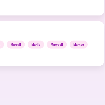
t
Marcail
Marlis
Marybell
Marnee