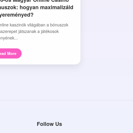
uszok: hogyan maximalizáld
nyereményed?
nline kaszinók világában a bónuszok
sszerepet játszanak a játékosok
nyének...
ead More
Follow Us