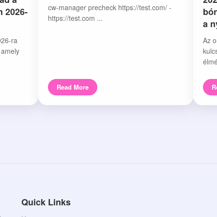
cw-manager precheck https://test.com/ -
n 2026-
bón
https://test.com ...
a 
026-ra
Az o
, amely
kulc
élmé
Read More
R
Quick Links