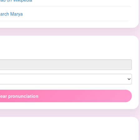
arch Marya
ear pronunciation