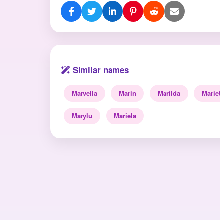
Similar names
Marvella
Marin
Marilda
Marie
Marylu
Mariela