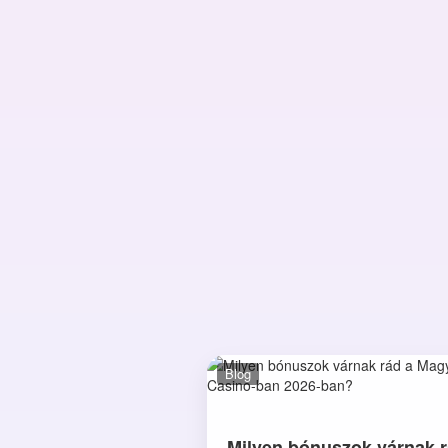
Blog
Milyen bónuszok várnak r