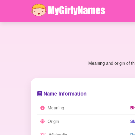
Meaning and origin of t
Name Information
Meaning
Bi
Origin
Sl
Wikipedia
Re