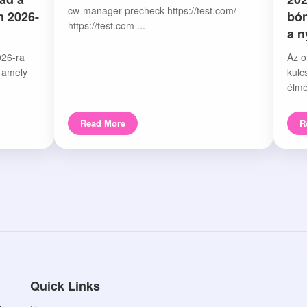
cw-manager precheck https://test.com/ -
n 2026-
bón
https://test.com ...
a 
026-ra
Az o
, amely
kulc
élmé
Read More
R
Quick Links