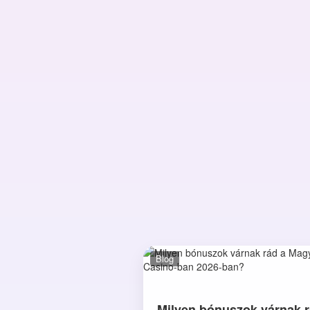
Blog
Milyen bónuszok várnak r