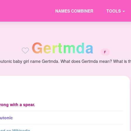
NAMES COMBINER
TOOLS
G
e
r
t
m
d
a
F
eutonic baby girl name Gertmda. What does Gertmda mean? What is the 
rong with a spear.
utonic
ad on Wikipedia