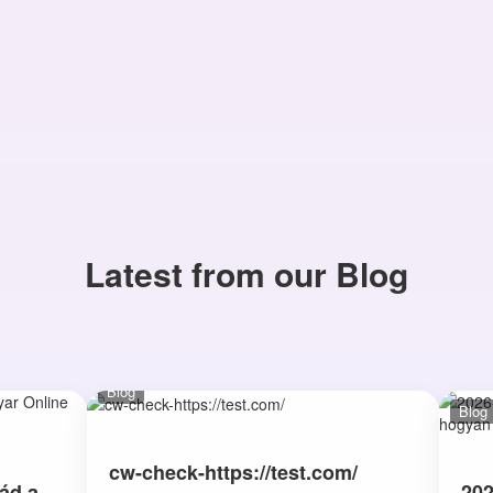
Latest from our Blog
Blog
Blog
cw-check-https://test.com/
ád a
202