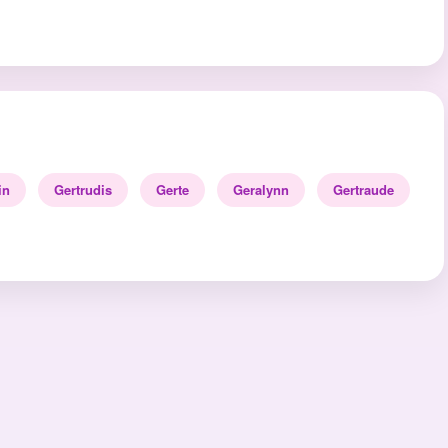
in
Gertrudis
Gerte
Geralynn
Gertraude