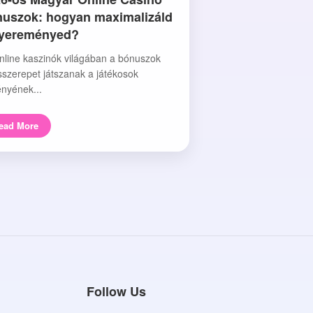
uszok: hogyan maximalizáld
nyereményed?
nline kaszinók világában a bónuszok
sszerepet játszanak a játékosok
nyének...
ead More
Follow Us