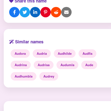
Share this name
Similar names
Audora
Audria
Audhilde
Audfis
Audrina
Audrisa
Audumla
Aude
Audhumbla
Audrey