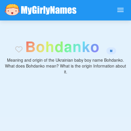
B
o
h
d
a
n
k
o
M
Meaning and origin of the Ukrainian baby boy name Bohdanko.
What does Bohdanko mean? What is the origin Information about
it.