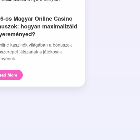
6-os Magyar Online Casino
uszok: hogyan maximalizáld
nyereményed?
nline kaszinók világában a bónuszok
sszerepet játszanak a játékosok
nyének...
ead More