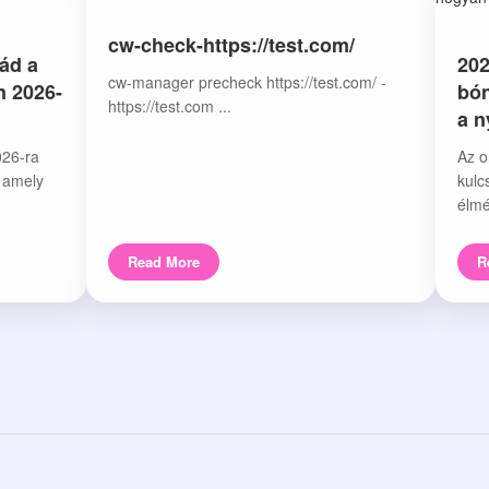
cw-check-https://test.com/
ád a
202
cw-manager precheck https://test.com/ -
n 2026-
bón
https://test.com ...
a 
026-ra
Az o
, amely
kulc
élmé
Read More
R