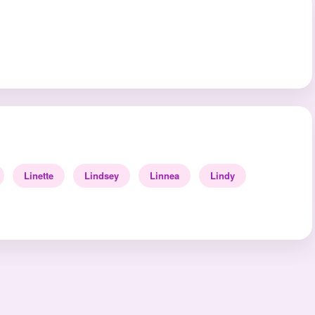
Linette
Lindsey
Linnea
Lindy