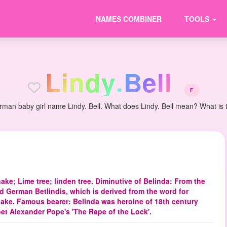
NAMES COMBINER
TOOLS
L
i
n
d
y
.
B
e
l
l
F
man baby girl name Lindy. Bell. What does Lindy. Bell mean? What is th
ake; Lime tree; linden tree. Diminutive of Belinda: From the
d German Betlindis, which is derived from the word for
ake. Famous bearer: Belinda was heroine of 18th century
et Alexander Pope's 'The Rape of the Lock'.