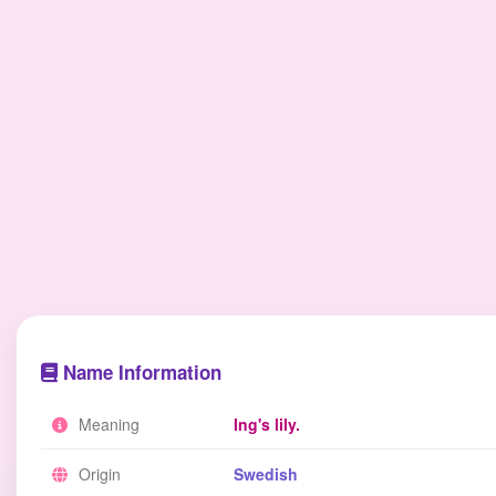
Name Information
Meaning
Ing's lily.
Origin
Swedish