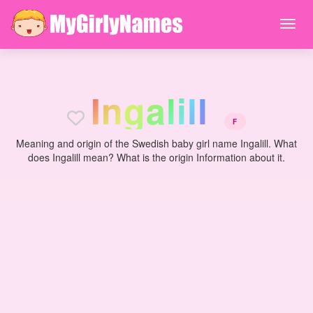
I
n
g
a
l
i
l
l
F
Meaning and origin of the Swedish baby girl name Ingalill. What
does Ingalill mean? What is the origin Information about it.