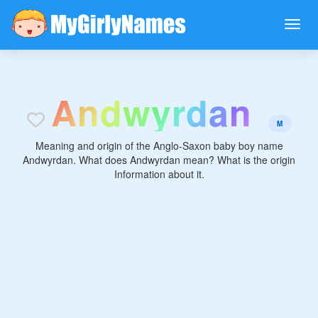
A
n
d
w
y
r
d
a
n
M
Meaning and origin of the Anglo-Saxon baby boy name
Andwyrdan. What does Andwyrdan mean? What is the origin
Information about it.