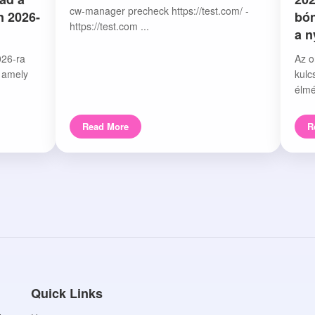
cw-manager precheck https://test.com/ -
n 2026-
bón
https://test.com ...
a 
026-ra
Az o
, amely
kulc
élmé
Read More
R
Quick Links