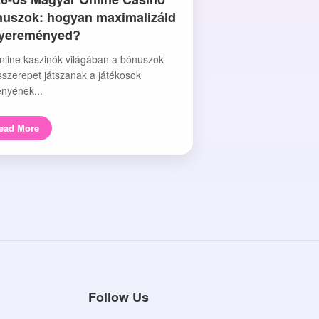
uszok: hogyan maximalizáld
nyereményed?
nline kaszinók világában a bónuszok
sszerepet játszanak a játékosok
nyének...
ead More
Follow Us